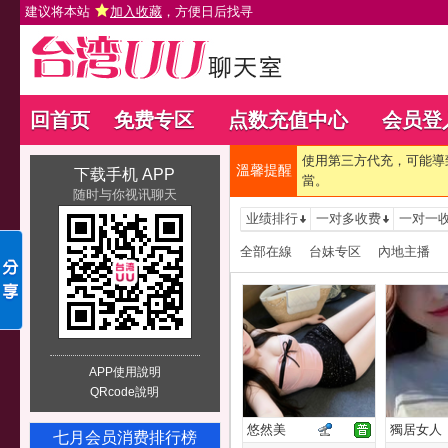
建议将本站
加入收藏
，方便日后找寻
回首页
免费专区
点数充值中心
会员登
使用第三方代充，可能導
溫馨提醒
下载手机 APP
當。
随时与你视讯聊天
业绩排行
一对多收费
一对一
全部在線
台妹专区
內地主播
APP使用說明
QRcode說明
悠然美
獨居女人
七月会员消费排行榜