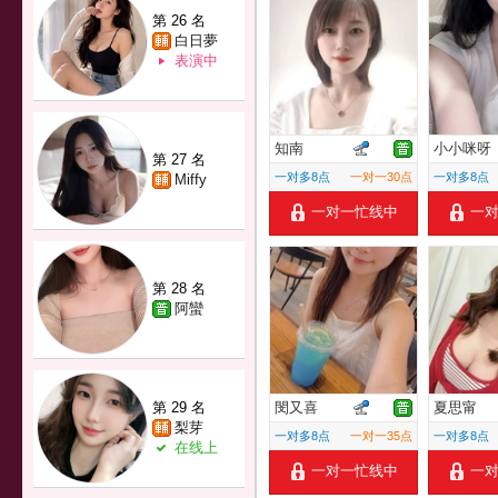
第 26 名
白日夢
表演中
知南
小小咪呀
第 27 名
一对多8点
一对一30点
一对多8点
Miffy
一对一忙线中
一
第 28 名
阿蠻
第 29 名
閔又喜
夏思甯
梨芽
一对多8点
一对一35点
一对多8点
在线上
一对一忙线中
一