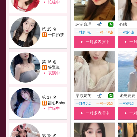
忙線中
詠涵命理
心嶼
第 15 名
一对多8点
一对一30点
一对多5点
一口奶茶
一对多表演中
一
第 16 名
筱緊嵐
表演中
栗原奶芙
迷失鹿鹿
第 17 名
甜心Baby
一对多8点
一对一50点
一对多8点
忙線中
一对多表演中
一
第 18 名