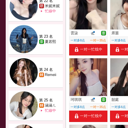
第 22 名
米妮米妮
忙線中
雲柒
席茵
第 23 名
一对多8点
一对一35点
一对多8点
夏若熙
一对一忙线中
一
第 24 名
Remeii
珂琪琪
韶庭
第 25 名
涵涵ㄦ
一对多8点
一对一35点
一对多6点
忙線中
一对一忙线中
一