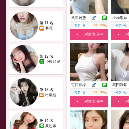
風間嬌態
小乖學妹
第 11 名
一对多5点
一对一20点
一对多6点
寒霜
一对多表演中
一
第 12 名
小饅頭兒
可口檸檬
我門沒鎖
第 13 名
一对多8点
一对一30点
一对多8点
出氣包
一对多表演中
一
第 14 名
夏思甯