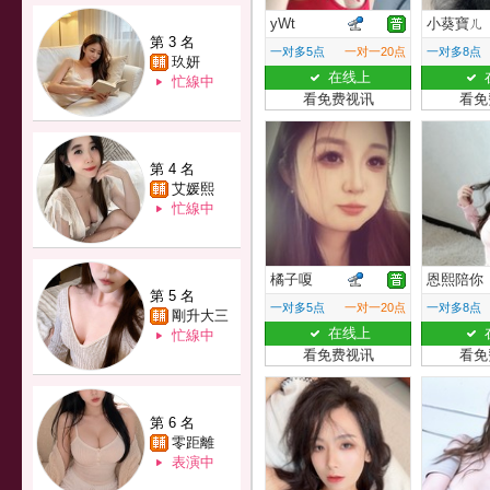
yWt
小葵寶ㄦ
第 3 名
一对多5点
一对一20点
一对多8点
玖妍
在线上
忙線中
看免费视讯
看免
第 4 名
艾媛熙
忙線中
橘子嗄
恩熙陪你
第 5 名
一对多5点
一对一20点
一对多8点
剛升大三
在线上
忙線中
看免费视讯
看免
第 6 名
零距離
表演中