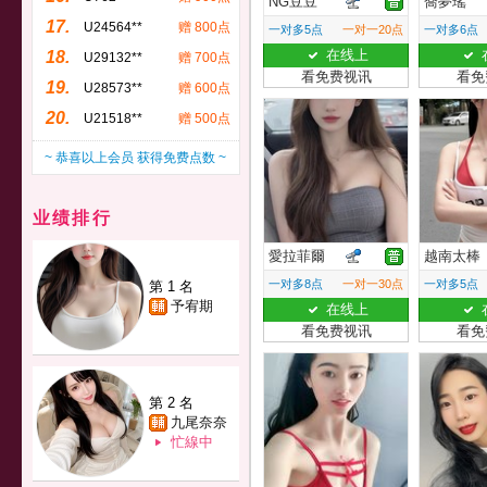
NG豆豆
喬夢瑤
17.
U24564**
赠 800点
一对多5点
一对一20点
一对多6点
在线上
18.
U29132**
赠 700点
看免费视讯
看免
19.
U28573**
赠 600点
20.
U21518**
赠 500点
~ 恭喜以上会员 获得免费点数 ~
业绩排行
愛拉菲爾
越南太棒
一对多8点
一对一30点
一对多5点
第 1 名
予宥期
在线上
看免费视讯
看免
第 2 名
九尾奈奈
忙線中