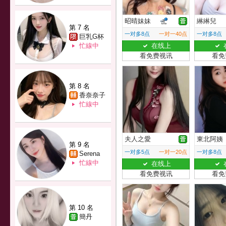
昭晴妹妹
綝綝兒
第 7 名
一对多8点
一对一40点
一对多8点
巨乳G杯
忙線中
在线上
看免费视讯
看免
第 8 名
香奈奈子
忙線中
夫人之愛
東北阿姨
第 9 名
一对多5点
一对一20点
一对多8点
Serena
忙線中
在线上
看免费视讯
看免
第 10 名
簡丹