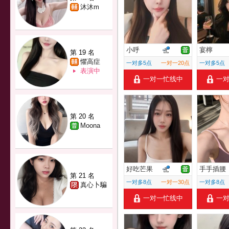
沐沐m
小呼
宴檸
第 19 名
懼高症
一对多5点
一对一20点
一对多5点
表演中
一对一忙线中
一
第 20 名
Moona
好吃芒果
手手插腰
第 21 名
一对多8点
一对一30点
一对多8点
真心卜騙
一对一忙线中
一