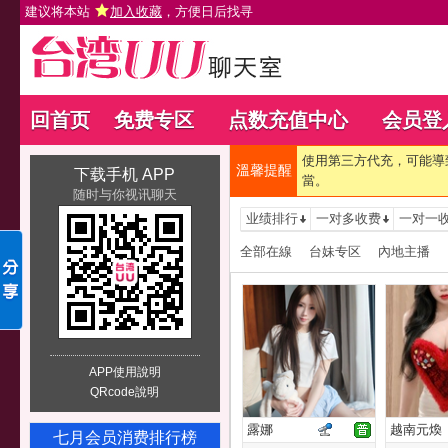
建议将本站
加入收藏
，方便日后找寻
回首页
免费专区
点数充值中心
会员登
使用第三方代充，可能導
溫馨提醒
下载手机 APP
當。
随时与你视讯聊天
业绩排行
一对多收费
一对一
全部在線
台妹专区
內地主播
APP使用說明
QRcode說明
露娜
越南元煥
七月会员消费排行榜