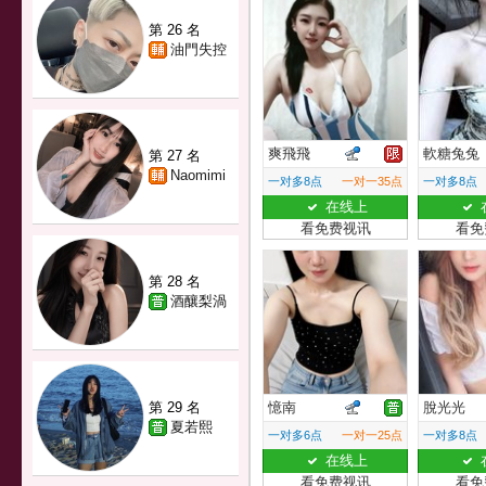
第 26 名
油門失控
爽飛飛
軟糖兔兔
第 27 名
Naomimi
一对多8点
一对一35点
一对多8点
在线上
看免费视讯
看免
第 28 名
酒釀梨渦
第 29 名
憶南
脫光光
夏若熙
一对多6点
一对一25点
一对多8点
在线上
看免费视讯
看免