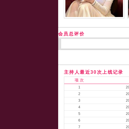
会员总评价
主持人最近30次上线记录
项 次
1
2
2
2
3
2
4
2
5
2
6
2
7
2