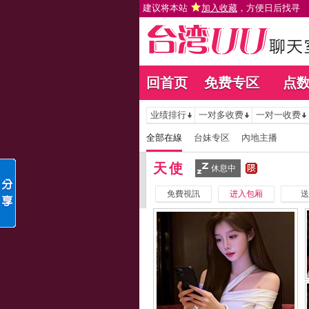
建议将本站
加入收藏
，方便日后找寻
回首页
免费专区
点
业绩排行
一对多收费
一对一收费
全部在線
台妹专区
內地主播
天使
休息中
免費視訊
进入包厢
送