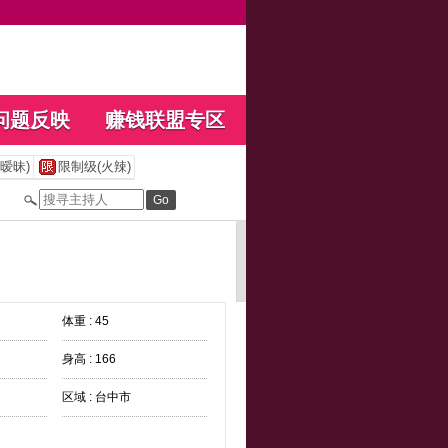
问题反映
赚钱联盟专区
暧昧)
限制级(火辣)
体重 : 45
身高 : 166
区域 : 台中市