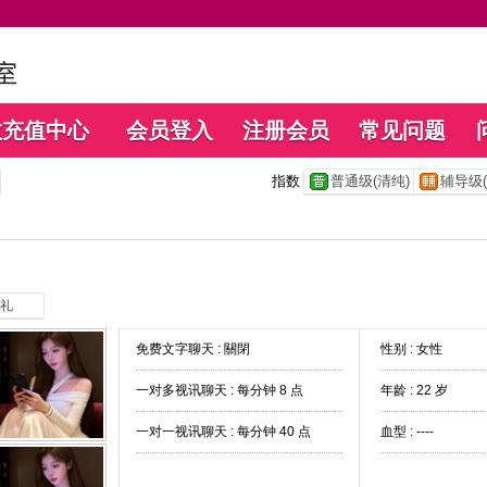
数充值中心
会员登入
注册会员
常见问题
指数
普通级(清纯)
辅导级(
礼
免费文字聊天 :
關閉
性别 : 女性
一对多视讯聊天 :
每分钟 8 点
年龄 : 22 岁
一对一视讯聊天 :
每分钟 40 点
血型 : ----